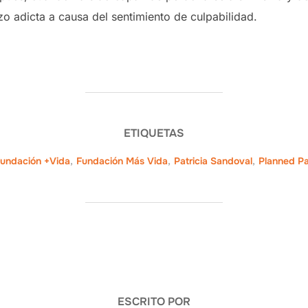
zo adicta a causa del sentimiento de culpabilidad.
ETIQUETAS
undación +Vida
,
Fundación Más Vida
,
Patricia Sandoval
,
Planned P
AUTOR DE LA PUBLICACIÓN
ESCRITO POR