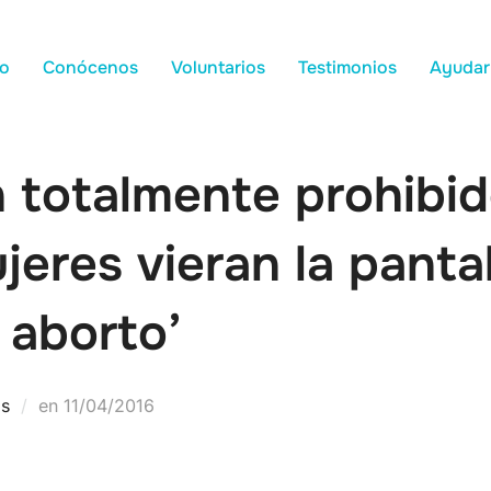
io
Conócenos
Voluntarios
Testimonios
Ayudar
 totalmente prohibid
jeres vieran la pantal
 aborto’
as
en
11/04/2016