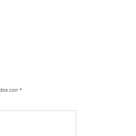
ados con
*