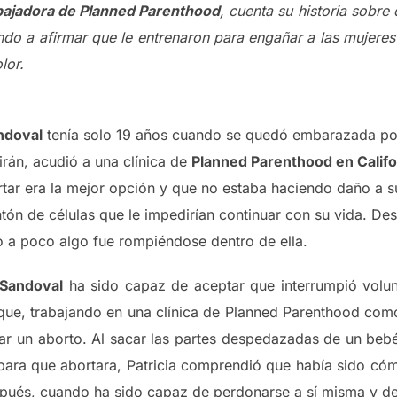
abajadora de Planned Parenthood
, cuenta su historia sobre
ndo a afirmar que le entrenaron para engañar a las mujere
lor.
andoval
tenía solo 19 años cuando se quedó embarazada por
irán, acudió a una clínica de
Planned Parenthood en Califo
ar era la mejor opción y que no estaba haciendo daño a su
ón de células que le impedirían continuar con su vida. De
o a poco algo fue rompiéndose dentro de ella.
 Sandoval
ha sido capaz de aceptar que interrumpió volun
a que, trabajando en una clínica de Planned Parenthood co
car un aborto. Al sacar las partes despedazadas de un bebé
para que abortara, Patricia comprendió que había sido cómp
spués, cuando ha sido capaz de perdonarse a sí misma y de