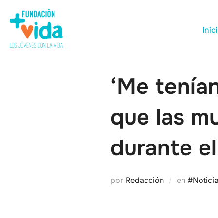
Inic
‘Me tenían
que las mu
durante el
por
Redacción
en
#Notici