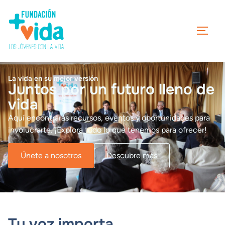
La vida en su mejor versión
Juntos por un futuro lleno de
vida
Aquí encontrarás recursos, eventos y oportunidades para
involucrarte. ¡Explora todo lo que tenemos para ofrecer!
Únete a nosotros
Descubre más
Tu voz importa