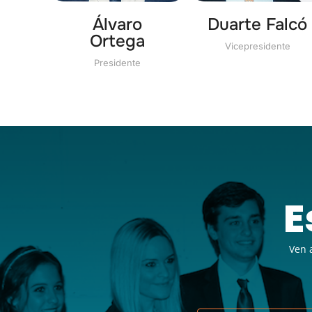
Álvaro
Duarte Falcó
Ortega
Vicepresidente
Presidente
E
Ven 