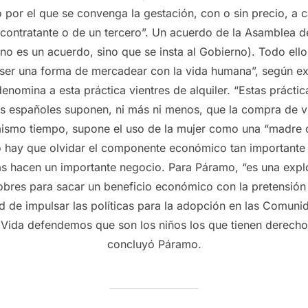
o por el que se convenga la gestación, con o sin precio, a 
del contratante o de un tercero”. Un acuerdo de la Asamble
no es un acuerdo, sino que se insta al Gobierno). Todo ell
 ser una forma de mercadear con la vida humana”, según e
nomina a esta práctica vientres de alquiler. “Estas práctica
s españoles suponen, ni más ni menos, que la compra de v
smo tiempo, supone el uso de la mujer como una “madre obje
 hay que olvidar el componente económico tan importante qu
as hacen un importante negocio. Para Páramo, “es una expl
bres para sacar un beneficio económico con la pretensión d
 de impulsar las políticas para la adopción en las Comuni
 +Vida defendemos que son los niños los que tienen derecho 
concluyó Páramo.