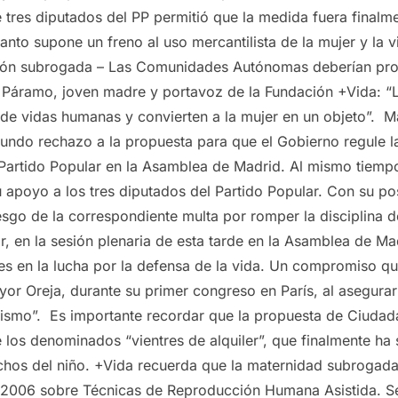
de tres diputados del PP permitió que la medida fuera final
nto supone un freno al uso mercantilista de la mujer y la 
ión subrogada – Las Comunidades Autónomas deberían prom
Páramo, joven madre y portavoz de la Fundación +Vida: “Lo
de vidas humanas y convierten a la mujer en un objeto”. M
tundo rechazo a la propuesta para que el Gobierno regule 
artido Popular en la Asamblea de Madrid. Al mismo tiempo,
apoyo a los tres diputados del Partido Popular. Con su po
riesgo de la correspondiente multa por romper la disciplina
r, en la sesión plenaria de esta tarde en la Asamblea de Ma
les en la lucha por la defensa de la vida. Un compromiso q
r Oreja, durante su primer congreso en París, al asegurar 
smo”. Es importante recordar que la propuesta de Ciudadan
e los denominados “vientres de alquiler”, que finalmente ha
echos del niño. +Vida recuerda que la maternidad subrogad
4/2006 sobre Técnicas de Reproducción Humana Asistida. Seg