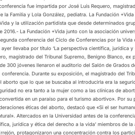
conferencia fue impartida por José Luís Requero, magistra
e la Familia y Lola González, pediatra. La Fundación +Vida
Vida y la utilización partidista que desde determinados grup
 2016.- La Fundación +Vida junto con la asociación universi
segunda conferencia del Ciclo de Conferencias por la Vida 
er llevaba por título ‘La perspectiva científica, jurídica y é
ero, magistrado del Tribunal Supremo, Benigno Blanco, ex pr
de 300 jóvenes llenaron el auditorio del Salón de Grados d
 conferencia. Durante su exposición, el magistrado del Tri
l aborto que lo que se buscaba al introducirla era la seguri
uridad no era tanto a la mujer como a las clínicas de abor
vertida en un paraíso para el turismo abortivo». Por su pa
ideraciones éticas del aborto, destacó que «Si el ser human
ural». Altercados en la Universidad antes de la conferenci
ífica, jurídica y ética del derecho a la vida’ miembros de la
Errejón, protagonizaron una concentración contra los partic