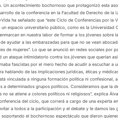
a. Un acontecimiento bochornoso que protagonizó esta aso
sarrollo de la conferencia en la Facultad de Derecho de la
Vida ha señalado que “este Ciclo de Conferencias por la V
n un espacio universitario público, como es la Universida
enmarcan en nuestra labor de formar a los jóvenes sobre la
a de ayudar a las embarazadas para que no se vean abocada
es de mujeres”. Lo que se anunció en redes sociales por 
d un ataque intimidatorio contra los jóvenes que querían asis
lamaba fascistas por el mero hecho de acudir a escuchar a 
ra hablando de las implicaciones jurídicas, éticas y médic
tá vinculada a ninguna formación política ni confesional, a
s a determinados grupos políticos. Consideramos que la def
no se atiene a colores políticos ni religiosos”, explica Álv
conferencia del ciclo, que correrá a cargo de una experta 
itar a todos a la participación y el debate y le damos las 
ia soportando el bochornoso espectáculo que dieron quienes