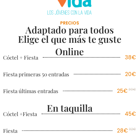
PRECIOS
Adaptado para todos
Elige el que más te guste
Online
38€
Cóctel + Fiesta
20€
Fiesta primeras 50 entradas
30€
25€
Fiesta últimas entradas
En taquilla
45€
Cóctel +Fiesta
32€
28€
Fiesta